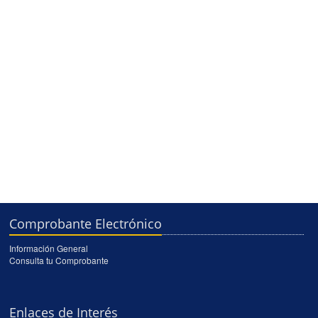
UALIZADO
2024-I REUNIóN CON PPFF DE LOS ESTUDIANTES
II
DE 1ER CICLO
DE DESEMPEÑO
Reunión con PPFF de los estudiantes de 1er Ciclo...
..
Comprobante Electrónico
Información General
Consulta tu Comprobante
Enlaces de Interés