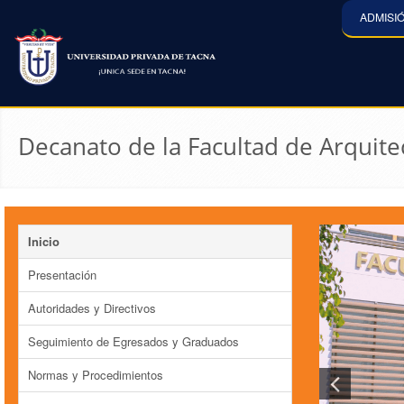
ADMISI
Decanato de la Facultad de Arquit
Inicio
Presentación
Autoridades y Directivos
Seguimiento de Egresados y Graduados
Normas y Procedimientos