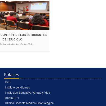
N CON PPFF DE LOS ESTUDIANTES
ATRIBUTOS DEL GRADUADO ACT
DE 1ER CICLO
PARA EL SEMESTRE 2025-
 los estudiantes de 1er Ciclo...
ATRIBUTOS DEL GRADUADO y CRITERIOS 
ACTUALIZADOS PARA EL SEMESTRE 2025-II.
Enlaces
ICEL
Instituto de Idiomas
Institución Educativa Verdad y Vida
Radio UPT
Clínica Docente Médico Odontológica