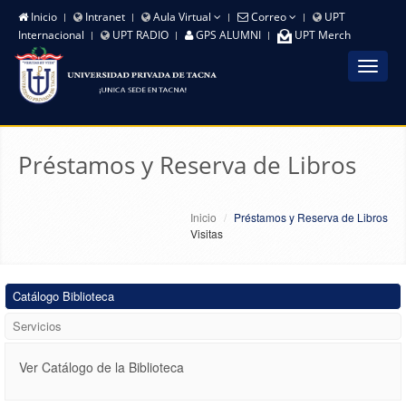
Inicio
Intranet
Aula Virtual
Correo
UPT
Internacional
UPT RADIO
GPS ALUMNI
UPT Merch
Toggle
navigat
Préstamos y Reserva de Libros
Inicio
Préstamos y Reserva de Libros
Visitas
Catálogo Biblioteca
Servicios
Ver Catálogo de la Biblioteca