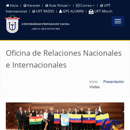
Inicio
Intranet
Aula Virtual
Correo
UPT
Internacional
UPT RADIO
GPS ALUMNI
UPT Merch
Toggle
navigat
Oficina de Relaciones Nacionales
e Internacionales
Inicio
Presentación
Visitas