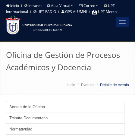
Inicio
Intranet
Aula Virtual
Correo
UPT
Internacional
UPT RADIO
GPS ALUMNI
UPT Merch
Toggle
navigat
Oficina de Gestión de Procesos
Académicos y Docencia
Inicio
Eventos
Detalle de evento
Acerca de la Oficina
Trámite Documentario
Normatividad