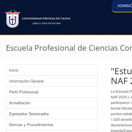
ADMISI
Escuela Profesional de Ciencias Con
"Est
Inicio
NAF 
Información General
La Escuela P
Perfil Profesional
NAF 2025-I, e
Acreditación
participaron 
temas tributa
Egresados Destacados
puntos estrat
1,020 benefic
Normas y Procedimientos
declaracione
Importa/Expor