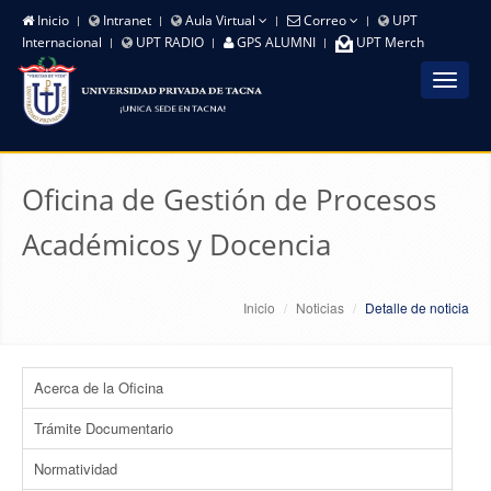
Inicio
Intranet
Aula Virtual
Correo
UPT
Internacional
UPT RADIO
GPS ALUMNI
UPT Merch
Toggle
navigat
Oficina de Gestión de Procesos
Académicos y Docencia
Inicio
Noticias
Detalle de noticia
Acerca de la Oficina
Trámite Documentario
Normatividad