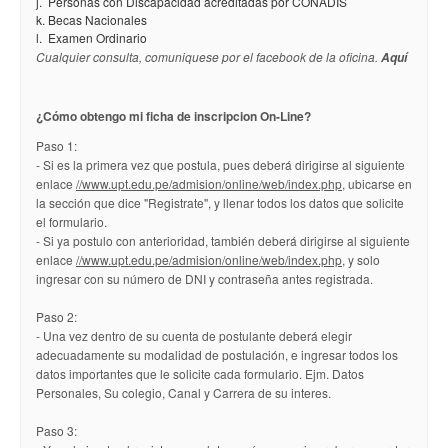
j. Personas con Discapacidad acreditadas por CONADIS
k. Becas Nacionales
l. Examen Ordinario
Cualquier consulta, comuniquese por el facebook de la oficina.
Aquí
¿Cómo obtengo mi ficha de inscripcion On-Line?
Paso 1:
- Si es la primera vez que postula, pues deberá dirigirse al siguiente
enlace
//www.upt.edu.pe/admision/online/web/index.php
, ubicarse en
la sección que dice "Registrate", y llenar todos los datos que solicite
el formulario.
- Si ya postulo con anterioridad, también deberá dirigirse al siguiente
enlace
//www.upt.edu.pe/admision/online/web/index.php
, y solo
ingresar con su número de DNI y contraseña antes registrada.
Paso 2:
- Una vez dentro de su cuenta de postulante deberá elegir
adecuadamente su modalidad de postulación, e ingresar todos los
datos importantes que le solicite cada formulario. Ejm. Datos
Personales, Su colegio, Canal y Carrera de su interes.
Paso 3: