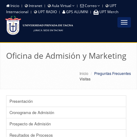
Inicio
Intranet
Aula Virtual
Correo
UPT
Internacional
UPT RADIO
GPS ALUMNI
UPT Merch
Toggle
navigat
Oficina de Admisión y Marketing
Inicio
Preguntas Frecuentes
Visitas
Presentación
Cronograma de Admisión
Prospecto de Admisión
Resultados de Procesos