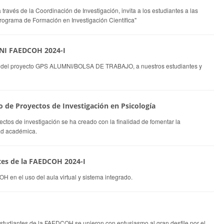
través de la Coordinación de Investigación, invita a los estudiantes a las
rograma de Formación en Investigación Científica"
NI FAEDCOH 2024-I
O DE LA
ESTUDIANTES DE LA
BIENVENIDA
VI
vos del proyecto GPS ALUMNI/BOLSA DE TRABAJO, a nuestros estudiantes y
EDCOH
CARRERA
CACHIMBOS 2024-II
PROFESIONAL DE
Donde nace tu
La Bienvenida a los
Nue
PSICOLOGíA
ional ...
ingresantes 2024-II, con la
Car
Bienvenidos al Ciclo
participación de nuestros
Psi
 de Proyectos de Investigación en Psicología
Académico 2024-II...
estudiantes...
Cáma
ctos de investigación se ha creado con la finalidad de fomentar la
dad académica.
tes de la FAEDCOH 2024-I
 en el uso del aula virtual y sistema integrado.
estudiantes de la FAEDCOH se unieron con entusiasmo al gran desfile por el