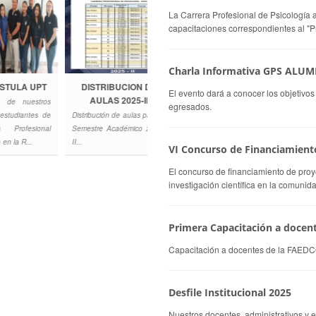
La Carrera Profesional de Psicología a 
capacitaciones correspondientes al "P
Charla Informativa GPS ALUM
A UPT
DISTRIBUCION DE
PROYECTO DE
VIDE
El evento dará a conocer los objeti
AULAS 2025-II
RESPONSABILIDAD
FA
nuestros
egresados.
SOCIAL
antes de
Distribución de aulas para el
FAEDCOH: 
UNIVERSITARIA EN
esional
Semestre Académico 2025-
futuro profes
LA PROVINCIA DE
...
II...
VI Concurso de Financiamiento
TARATA
Participación de los
El concurso de financiamiento de proye
estudiantes de la Carrera
investigación científica en la comuni
Profesional de Psicología
del Curso Ecología y ...
Primera Capacitación a docen
Capacitación a docentes de la FAEDCOH
Desfile Institucional 2025
Nuestros docentes, administrativos y 