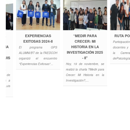
EXPERIENCIAS
“MEDIR PARA
RUTA POSTUL
EXITOSAS 2024-II
CRECER: MI
Participación de 
HISTORIA EN LA
El programa GPS
docentes y estudi
INVESTIGACIÓN 2025
ALUMNI/BT de la FAEDCOH
la Carrera Prof
- II"
organizó el encuentro
dePsicología en la R
"Experiencias Exitosas"...
Hoy, 19 de noviembre, se
realizó la charla ?Medir para
Crecer: Mi Historia en la
Investigación?,...