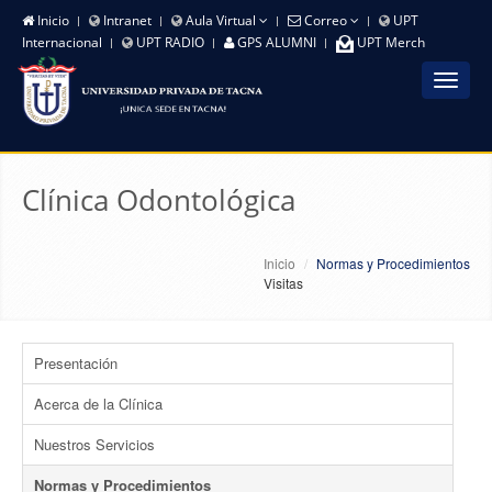
Inicio
Intranet
Aula Virtual
Correo
UPT
Internacional
UPT RADIO
GPS ALUMNI
UPT Merch
Toggle
navigat
Clínica Odontológica
Inicio
Normas y Procedimientos
Visitas
Presentación
Acerca de la Clínica
Nuestros Servicios
Normas y Procedimientos