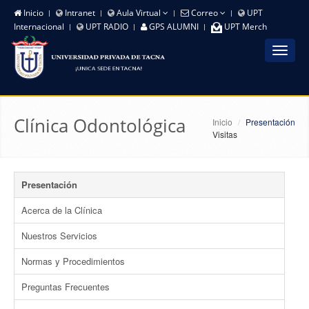
Inicio
Intranet
Aula Virtual
Correo
UPT
Internacional
UPT RADIO
GPS ALUMNI
UPT Merch
Toggle
navigat
Clínica Odontológica
Inicio
Presentación
Visitas
Presentación
Acerca de la Clínica
Nuestros Servicios
Normas y Procedimientos
Preguntas Frecuentes