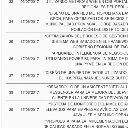
33
05/07/2017
UTILIZANDO MÉTRICAS WEB EN LOS PORTA
REGIONALES DEL PERÚ 2
“DISEÑO DE UNA RED METROPOLITANA BA
GPON, PARA OPTIMIZAR LOS SERVICIOS 
34
17/06/2017
MUNICIPALIDAD PROVINCIAL JORGE BASADRE
POBLACIÓN DEL DISTRITO DE
“OPTIMIZACIÓN DEL PROCESO DE GESTIÓN
35
17/06/2017
SISTEMA WEB BASADO EN EL FRAMEWOR
GOBIERNO REGIONAL DE TACN
“APLICANDO INTELIGENCIA DE NEGOCIO
36
17/06/2017
UTILIZANDO POWER BI, PARA LA TOMA DE 
UNA PYME EN LA REGIÓN DE
“DISEÑO DE UNA RED DE DATOS UTILIZANDO
37
17/06/2017
EL HOSPITAL “MANUEL NUÑEZ BUTRON
“DESARROLLO DE UN ASISTENTE VIRTUAL 
38
17/06/2017
MESSENGER PARA LA MEJORA DEL SERVI
CLIENTE EN LA UNIVERSIDAD PRIVADA DE
“SISTEMA DE MONITOREO DEL NIVEL DE 
39
17/06/2017
ELEVADOS PARA EMPRESAS AVÍCOLAS USA
JAVA J2EE Y ARDUINO OPEN
“PROPUESTA PARA LA IMPLEMENTACIÓN DE
DE CALIDAD BASADO EN LA NORMA ISO 9001: