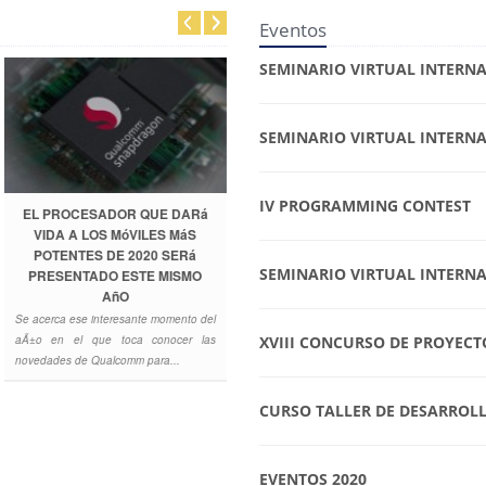
Eventos
SEMINARIO VIRTUAL INTERNA
SEMINARIO VIRTUAL INTERNA
IV PROGRAMMING CONTEST
HOSPITAL MILITAR
ALMACENARá HISTORIAS
CLíNICAS EN LA NUBE DE
SEMINARIO VIRTUAL INTERNA
INTERNET
El sistema permitirÃ¡ agilizar las
l
gestiones clÃ­nicas de forma rÃ¡pida y
s
segura. Son cerca ...
XVIII CONCURSO DE PROYECTO
CURSO TALLER DE DESARROL
EVENTOS 2020